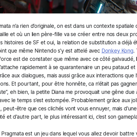
gmata
n’a rien d’originale, on est dans un contexte spatiale
ille et où un lien père-fille va se créer entre nos deux pr
s histoires de SF et oui, la relation de substitution a déjà 
oint que même Nintendo s’y est attelé avec
Donkey Kong
.
 force est de constater que même avec ce côté galvaudé,
s’attache rapidement à se quarantenaire un peu pataud et 
 grâce aux dialogues, mais aussi grâce aux interactions que l
sions. Et pourtant, pour être honnête, ca n’était pas gagne
liste”, eh bien, la petite Diana me provoquait une gêne due
avec le temps s’est estompée. Probablement grâce aux jolis
rt, peut-être que ces clichés vont vous ennuyer, mais d’une
 et d’autre part, le plus intéressant ici, c’est son gamepla
,
Pragmata
est un jeu dans lequel vous allez devoir battre