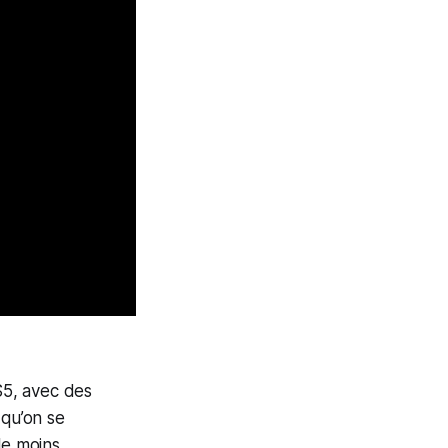
PS5, avec des
 qu’on se
 le moins