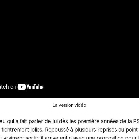
La version vidéo
jeu qui a fait parler de lui dès les première années de la 
fichtrement jolies. Repoussé à plusieurs reprises au point
ait vraiment sortir, il arrive enfin avec une proposition pour