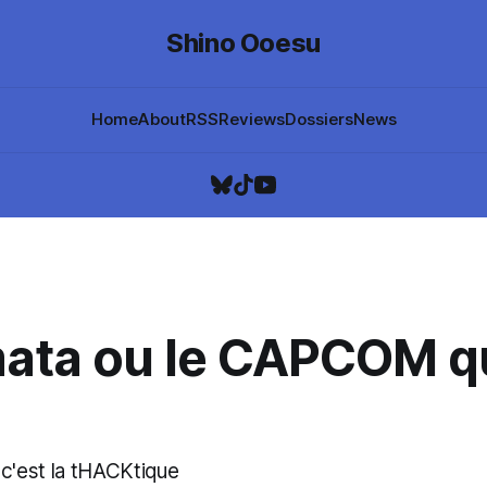
Shino Ooesu
Home
About
RSS
Reviews
Dossiers
News
ata ou le CAPCOM q
ue c'est la tHACKtique