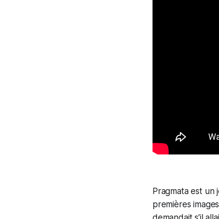
Pragmata
est un 
premières images 
demandait s’il all