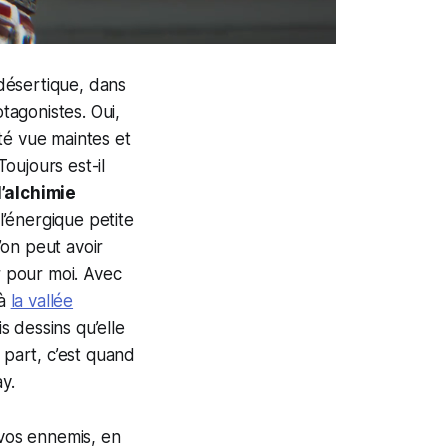
 désertique, dans
otagonistes. Oui,
été vue maintes et
 Toujours est-il
l’alchimie
l’énergique petite
’on peut avoir
r pour moi. Avec
 à
la vallée
 dessins qu’elle
 part, c’est quand
y.
 vos ennemis, en