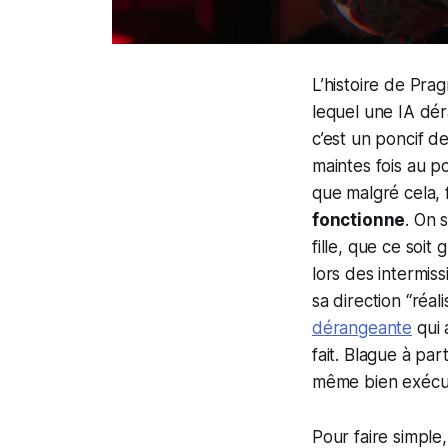
L’histoire de
Pra
lequel une IA déra
c’est un poncif de
maintes fois au p
que malgré cela,
fonctionne
. On 
fille, que ce soit
lors des intermis
sa direction “réa
dérangeante
qui 
fait. Blague à pa
même bien exécuté
Pour faire simple