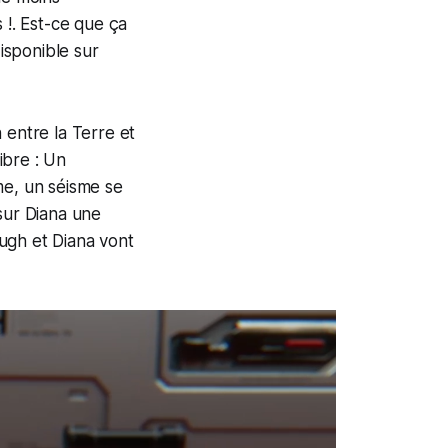
 !. Est-ce que ça
isponible sur
 entre la Terre et
ibre : Un
me, un séisme se
sur Diana une
ugh et Diana vont