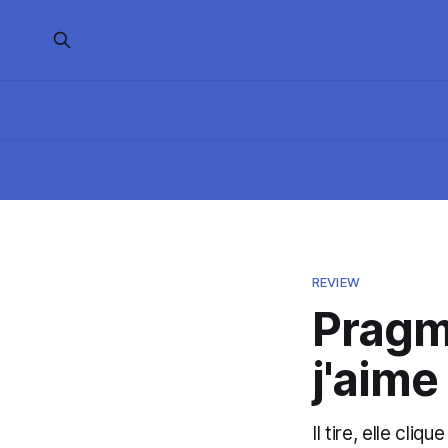
REVIEW
Pragm
j'aime
Il tire, elle cliq